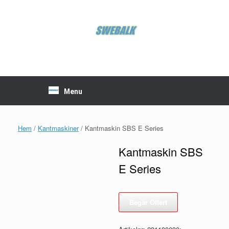
Skip
to
content
Menu
Hem
/
Kantmaskiner
/ Kantmaskin SBS E Series
Kantmaskin SBS
E Series