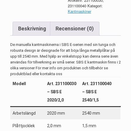
Artikelnr:
231100030;
231100040
Kategori:
Kantmaskiner
Beskrivning
Recensioner (0)
De manuella kantmaskinerna i SBS E-serien med sin tunga och
robusta design är designade för att böja långa metallplåtar på
upp till 2540 mm. Med hjälp av vinkelstopp kan denna serie även
användas för tillverkning av små serier. SBS E kantmaskin finns i 2
olika versioner För mer info om produkten och tillbehör se
produktblad eller kontakta oss
Modell
Art. 231100030
Art. 231100040
– SBS E
– SBS E
2020/2,0
2540/1,5
Arbetslängd
2020 mm
2540 mm
Plåttjocklek
2,0 mm
1,5 mm