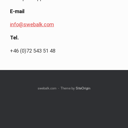
E-mail
info@swebalk.com
Tel.
+46 (0)72 543 51 48
swebalk.com
Theme by
SiteOrigin