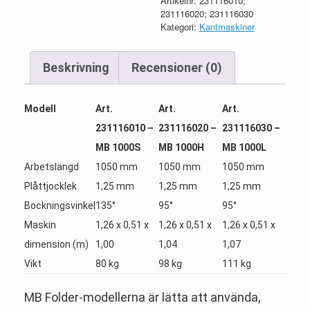
Artikelnr:
231116010;
231116020; 231116030
Kategori:
Kantmaskiner
Beskrivning
Recensioner (0)
Modell
Art.
Art.
Art.
231116010 –
231116020 –
231116030 –
MB 1000S
MB 1000H
MB 1000L
Arbetslängd
1050 mm
1050 mm
1050 mm
Plåttjocklek
1,25 mm
1,25 mm
1,25 mm
Bockningsvinkel
135°
95°
95°
Maskin
1,26 x 0,51 x
1,26 x 0,51 x
1,26 x 0,51 x
dimension (m)
1,00
1,04
1,07
Vikt
80 kg
98 kg
111 kg
MB Folder-modellerna är lätta att använda,