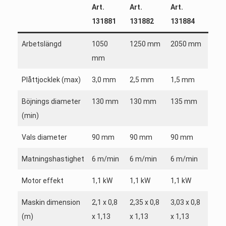
Art.
Art.
Art.
131881
131882
131884
Arbetslängd
1050
1250 mm
2050 mm
mm
Plåttjocklek (max)
3,0 mm
2,5 mm
1,5 mm
Böjnings diameter
130 mm
130 mm
135 mm
(min)
Vals diameter
90 mm
90 mm
90 mm
Matningshastighet
6 m/min
6 m/min
6 m/min
Motor effekt
1,1 kW
1,1 kW
1,1 kW
Maskin dimension
2,1 x 0,8
2,35 x 0,8
3,03 x 0,8
(m)
x 1,13
x 1,13
x 1,13