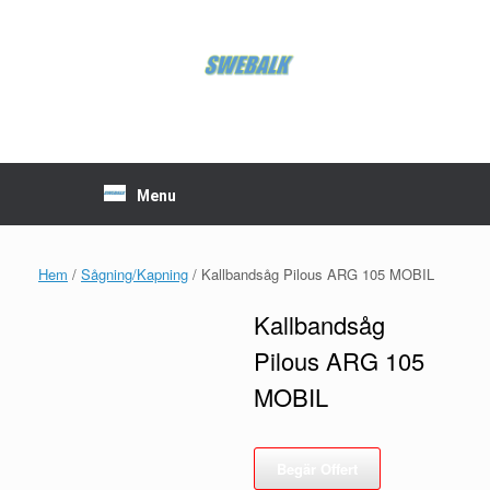
Skip
to
content
Menu
Hem
/
Sågning/Kapning
/ Kallbandsåg Pilous ARG 105 MOBIL
Kallbandsåg
Pilous ARG 105
MOBIL