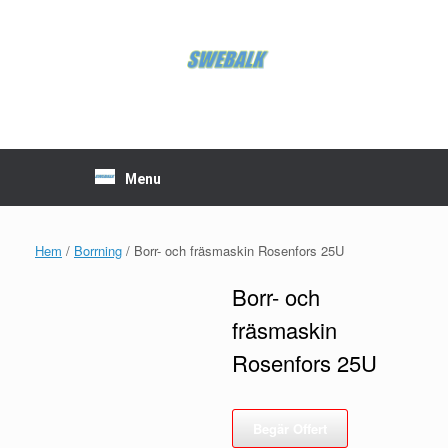
Skip
to
content
Menu
Hem
/
Borrning
/ Borr- och fräsmaskin Rosenfors 25U
Borr- och
fräsmaskin
Rosenfors 25U