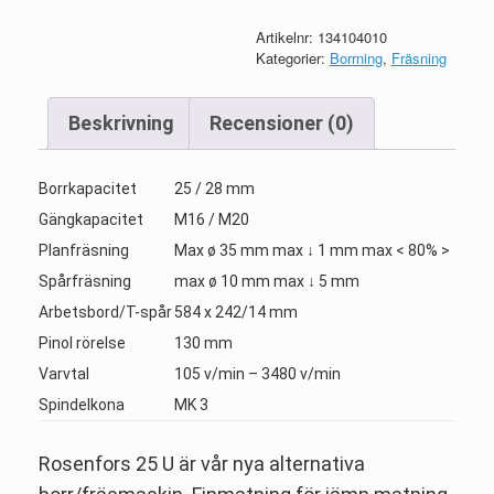
Artikelnr:
134104010
Kategorier:
Borrning
,
Fräsning
Beskrivning
Recensioner (0)
Borrkapacitet
25 / 28 mm
Gängkapacitet
M16 / M20
Planfräsning
Max ø 35 mm max ↓ 1 mm max < 80% >
Spårfräsning
max ø 10 mm max ↓ 5 mm
Arbetsbord/T-spår
584 x 242/14 mm
Pinol rörelse
130 mm
Varvtal
105 v/min – 3480 v/min
Spindelkona
MK 3
Rosenfors 25 U är vår nya alternativa