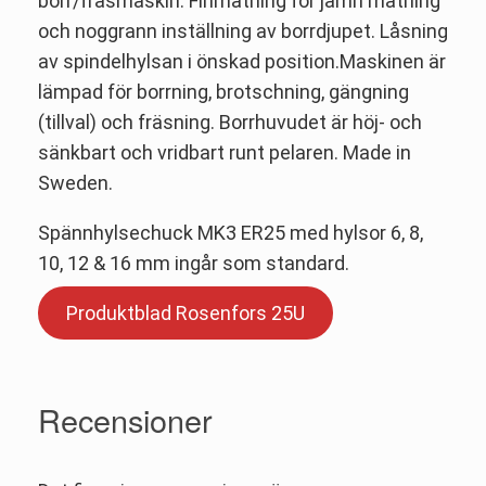
borr/fräsmaskin. Finmatning för jämn matning
och noggrann inställning av borrdjupet. Låsning
av spindelhylsan i önskad position.Maskinen är
lämpad för borrning, brotschning, gängning
(tillval) och fräsning. Borrhuvudet är höj- och
sänkbart och vridbart runt pelaren. Made in
Sweden.
Spännhylsechuck MK3 ER25 med hylsor 6, 8,
10, 12 & 16 mm ingår som standard.
Produktblad Rosenfors 25U
Recensioner