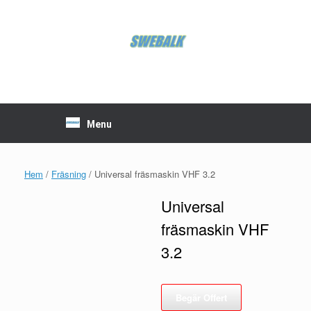
Skip
to
content
Menu
Hem
/
Fräsning
/ Universal fräsmaskin VHF 3.2
Universal
fräsmaskin VHF
3.2