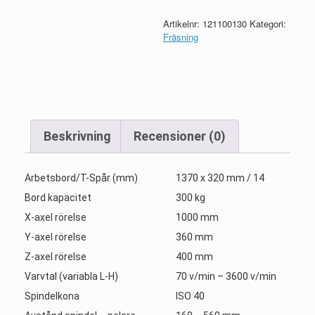
Artikelnr:
121100130
Kategori:
Fräsning
Beskrivning
Recensioner (0)
Arbetsbord/T-Spår (mm)
1370 x 320 mm / 14
Bord kapacitet
300 kg
X-axel rörelse
1000 mm
Y-axel rörelse
360 mm
Z-axel rörelse
400 mm
Varvtal (variabla L-H)
70 v/min – 3600 v/min
Spindelkona
ISO 40