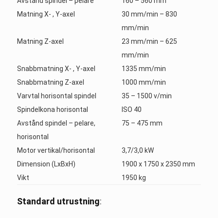
Avstånd spindel – pelare
160 – 560 mm
Matning X- , Y-axel
30 mm/min – 830
mm/min
Matning Z-axel
23 mm/min – 625
mm/min
Snabbmatning X- , Y-axel
1335 mm/min
Snabbmatning Z-axel
1000 mm/min
Varvtal horisontal spindel
35 – 1500 v/min
Spindelkona horisontal
ISO 40
Avstånd spindel – pelare,
75 – 475 mm
horisontal
Motor vertikal/horisontal
3,7/3,0 kW
Dimension (LxBxH)
1900 x 1750 x 2350 mm
Vikt
1950 kg
Standard utrustning
: