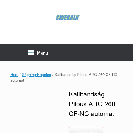
Skip
to
content
Menu
Hem
/
Sågning/Kapning
/ Kallbandsåg Pilous ARG 260 CF-NC
automat
Kallbandsåg
Pilous ARG 260
CF-NC automat