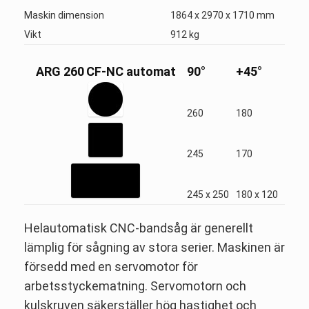
Maskin dimension
1864 x 2970 x 1710 mm
Vikt
912 kg
ARG 260
CF-NC automat
90°
+45°
260
180
245
170
245 x 250
180 x 120
Helautomatisk CNC-bandsåg är generellt
lämplig för sågning av stora serier. Maskinen är
försedd med en servomotor för
arbetsstyckematning. Servomotorn och
kulskruven säkerställer hög hastighet och