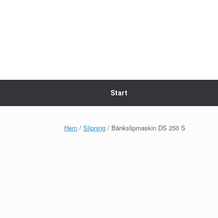
Skip
to
content
Start
Hem
/
Slipning
/ Bänkslipmaskin DS 250 S