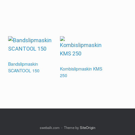
Bandslipmaskin
Kombislipmaskin KMS
SCANTOOL 150
250
swebalk.com
Theme by
SiteOrigin