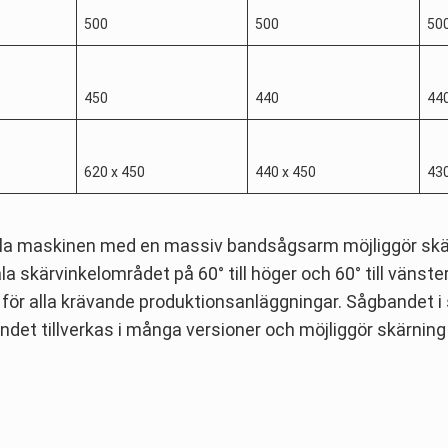
500
500
50
450
440
44
620 x 450
440 x 450
430
ela maskinen med en massiv bandsågsarm möjliggör skärn
a skärvinkelområdet på 60° till höger och 60° till vänster 
 för alla krävande produktionsanläggningar. Sågbandet i 
ndet tillverkas i många versioner och möjliggör skärning 