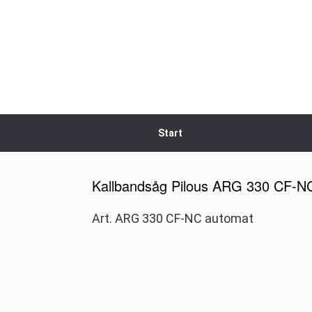
Skip
to
content
Start
Kallbandsåg Pilous ARG 330 CF-N
Art. ARG 330 CF-NC automat