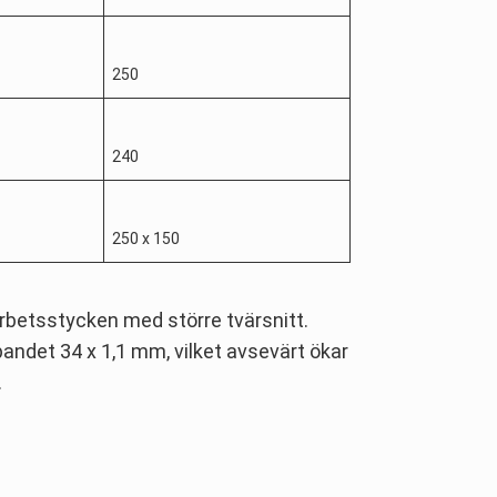
250
240
250 x 150
arbetsstycken med större tvärsnitt.
det 34 x 1,1 mm, vilket avsevärt ökar
.