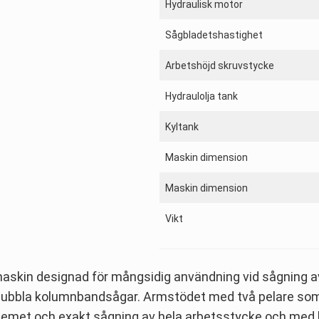
Hydraulisk motor
Sågbladetshastighet
Arbetshöjd skruvstycke
Hydraulolja tank
Kyltank
Maskin dimension
Maskin dimension
Vikt
askin designad för mångsidig användning vid sågning a
 dubbla kolumnbandsågar. Armstödet med två pelare som r
ystemet och exakt sågning av hela arbetsstycke och me