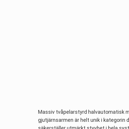
Massiv tvåpelarstyrd halvautomatisk m
gjutjärnsarmen är helt unik i kategorin
säkerställer utmärkt styvhet i hela s