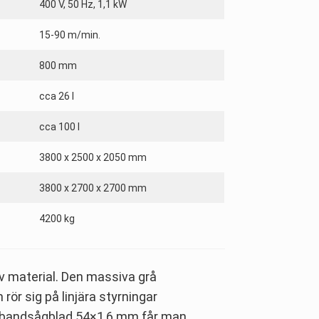
400 V, 50 Hz, 1,1 kW
15-90 m/min.
800 mm
cca 26 l
cca 100 l
3800 x 2500 x 2050 mm
3800 x 2700 x 2700 mm
4200 kg
v material. Den massiva grå
ör sig på linjära styrningar
d bandsågblad 54×1,6 mm får man