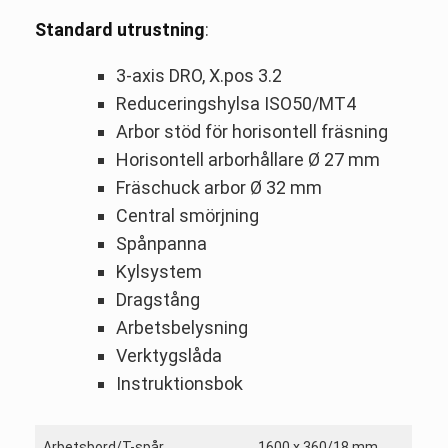
Standard utrustning
:
3-axis DRO, X.pos 3.2
Reduceringshylsa ISO50/MT4
Arbor stöd för horisontell fräsning
Horisontell arborhållare Ø 27 mm
Fräschuck arbor Ø 32 mm
Central smörjning
Spånpanna
Kylsystem
Dragstång
Arbetsbelysning
Verktygslåda
Instruktionsbok
Arbetsbord/T-spår
1600 x 360/18 mm