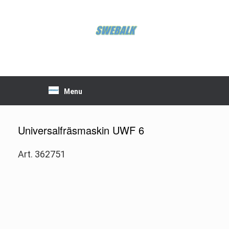
Skip
to
content
Menu
Universalfräsmaskin UWF 6
Art. 362751