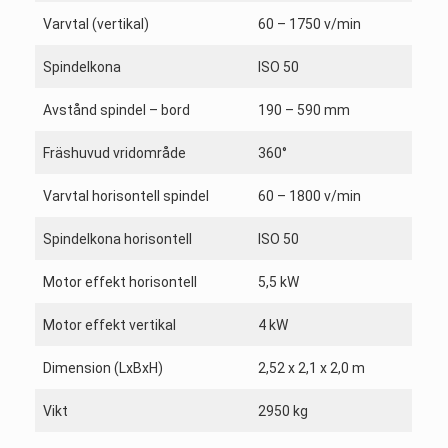
Varvtal (vertikal)
60 – 1750 v/min
Spindelkona
ISO 50
Avstånd spindel – bord
190 – 590 mm
Fräshuvud vridområde
360°
Varvtal horisontell spindel
60 – 1800 v/min
Spindelkona horisontell
ISO 50
Motor effekt horisontell
5,5 kW
Motor effekt vertikal
4 kW
Dimension (LxBxH)
2,52 x 2,1 x 2,0 m
Vikt
2950 kg