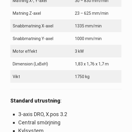
Matning X-, Y-axel
30 – 830 mm/min
Matning Z-axel
23 – 625 mm/min
Snabbmatning X-axel
1335 mm/min
Snabbmatning Y-axel
1000 mm/min
Motor effekt
3 kW
Dimension (LxBxH)
1,83 x 1,76 x 1,7 m
Vikt
1750 kg
Standard utrustning
:
3-axis DRO, X.pos 3.2
Central smörjning
Kylsystem