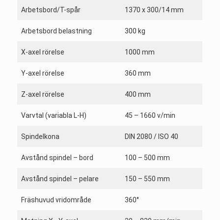
Arbetsbord/T-spår
1370 x 300/14 mm
Arbetsbord belastning
300 kg
X-axel rörelse
1000 mm
Y-axel rörelse
360 mm
Z-axel rörelse
400 mm
Varvtal (variabla L-H)
45 – 1660 v/min
Spindelkona
DIN 2080 / ISO 40
Avstånd spindel – bord
100 – 500 mm
Avstånd spindel – pelare
150 – 550 mm
Fräshuvud vridområde
360°