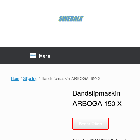
Skip
to
content
Menu
Hem
/
Slipning
/ Bandslipmaskin ARBOGA 150 X
Bandslipmaskin
ARBOGA 150 X