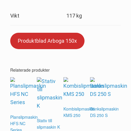
Vikt
117 kg
Produktblad Arboga 150x
Relaterade produkter
Kombislipmaskin
Bänkslipmaskin
KMS 250
DS 250 S
Planslipmaskin
Stativ till
HFS NC
slipmaskin K
Series